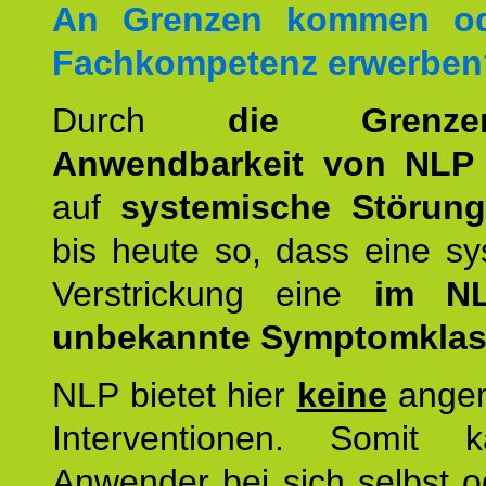
An Grenzen kommen od
Fachkompetenz erwerben
Durch
die Grenz
Anwendbarkeit von NLP
auf
systemische Störun
bis heute so, dass eine s
Verstrickung eine
im NL
unbekannte Symptomkla
NLP bietet hier
keine
ange
Interventionen. Somit 
Anwender bei sich selbst o