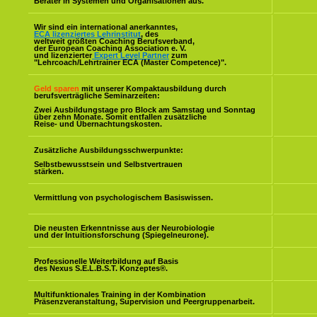
Berater in Systemen und Organisationen aus.
Wir sind ein international anerkanntes,
ECA lizenziertes Lehrinstitut
, des
weltweit größten Coaching Berufsverband,
der European Coaching Association e. V.
und lizenzierter
Expert Level Partner
zum
"Lehrcoach/Lehrtrainer ECA (Master Competence)".
Geld sparen
mit unserer Kompaktausbildung durch
berufsverträgliche Seminarzeiten:
Zwei Ausbildungstage pro Block am Samstag und Sonntag
über zehn Monate. Somit entfallen zusätzliche
Reise- und Übernachtungskosten.
Zusätzliche Ausbildungsschwerpunkte:
Selbstbewusstsein und Selbstvertrauen
stärken.
Vermittlung von psychologischem Basiswissen.
Die neusten Erkenntnisse aus der Neurobiologie
und der Intuitionsforschung (Spiegelneurone).
Professionelle Weiterbildung auf Basis
des Nexus S.E.L.B.S.T. Konzeptes
®
.
Multifunktionales Training in der Kombination
Präsenzveranstaltung, Supervision und Peergruppenarbeit.