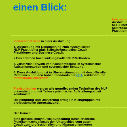
einen Blick:
Internati
Ausbildu
NLP-Pract
Selbstbe
Practitio
Vierfacher Nutzen
in einer Ausbildung:
1. Ausbildung mit Diplomierung zum systemischen
NLP-Practitioner plus Selbstbewusstseins-Coach
Practitioner und Business-Coach.
2.Das Erlernen hoch wirkungsvoller NLP-Methoden.
3. Zusätzlich: Erwerb von Fachkompetenz in systemischer
Aufstellungsarbeit und systemischer Beratung.
4. Diese Ausbildung ist in Übereinstimmung mit den offiziellen
Richtlinien und den hohen Standards der
ECA
zertifiziert und
international anerkannt.
Praxisorientiert
werden alle grundlegenden Techniken des NLP
präsentiert und mit Teilen systemischer Aufstellungsarbeit
kombiniert.
Die Einübung und Umsetzung erfolgt in Kleingruppen mit
professioneller Unterstützung.
Der Trainer:
Eine gezielte, individuelle Ausbildung durch erfahrene
Praktiker macht oftmals den Unterschied vom guten
Coach zum professionellen und lösungsorientierten