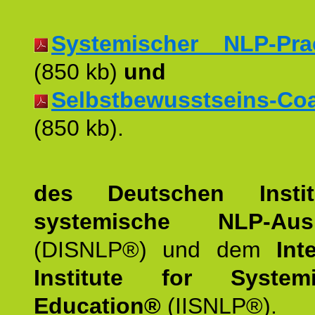
Systemischer NLP-Pract
(850 kb)
und
Selbstbewusstseins-Coac
(850 kb).
des Deutschen Instit
systemische NLP-Ausb
(DISNLP®) und dem
Int
Institute for Syste
Education®
(IISNLP®).