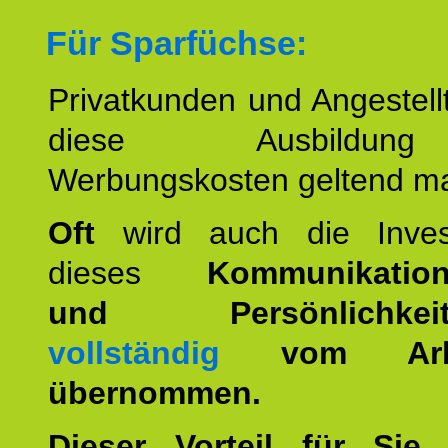
Für Sparfüchse:
Privatkunden und Angestel
diese Ausbildu
Werbungskosten geltend m
Oft
wird auch die Invest
dieses
Kommunikation
und Persönlichkeitst
vollständig
vom Arbei
übernommen.
Dieser Vorteil für Sie r