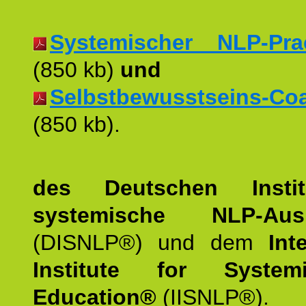
Systemischer NLP-Pract
(850 kb)
und
Selbstbewusstseins-Coac
(850 kb).
des Deutschen Instit
systemische NLP-Ausb
(DISNLP®) und dem
Int
Institute for Syste
Education®
(IISNLP®).