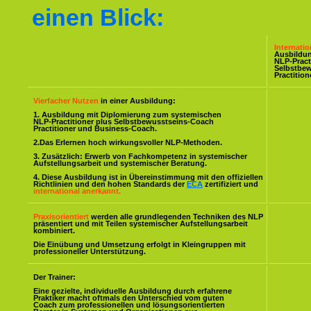
einen Blick:
Internati
Ausbildu
NLP-Pract
Selbstbe
Practitio
Vierfacher Nutzen
in einer Ausbildung:
1. Ausbildung mit Diplomierung zum systemischen
NLP-Practitioner plus Selbstbewusstseins-Coach
Practitioner und Business-Coach.
2.Das Erlernen hoch wirkungsvoller NLP-Methoden.
3. Zusätzlich: Erwerb von Fachkompetenz in systemischer
Aufstellungsarbeit und systemischer Beratung.
4. Diese Ausbildung ist in Übereinstimmung mit den offiziellen
Richtlinien und den hohen Standards der
ECA
zertifiziert und
international anerkannt.
Praxisorientiert
werden alle grundlegenden Techniken des NLP
präsentiert und mit Teilen systemischer Aufstellungsarbeit
kombiniert.
Die Einübung und Umsetzung erfolgt in Kleingruppen mit
professioneller Unterstützung.
Der Trainer:
Eine gezielte, individuelle Ausbildung durch erfahrene
Praktiker macht oftmals den Unterschied vom guten
Coach zum professionellen und lösungsorientierten