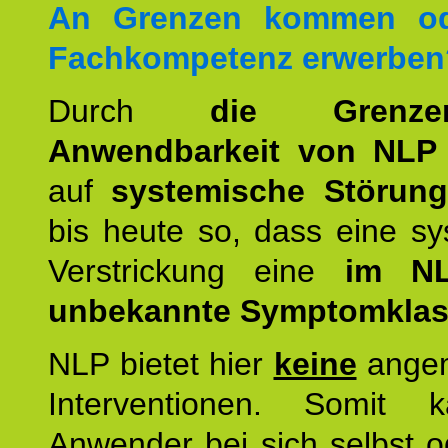
An Grenzen kommen od
Fachkompetenz erwerben
Durch
die Grenz
Anwendbarkeit von NLP
auf
systemische Störun
bis heute so, dass eine s
Verstrickung eine
im NL
unbekannte Symptomkla
NLP bietet hier
keine
ange
Interventionen. Somit 
Anwender bei sich selbst o