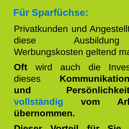
Für Sparfüchse:
Privatkunden und Angestel
diese Ausbildu
Werbungskosten geltend m
Oft
wird auch die Invest
dieses
Kommunikation
und Persönlichkeitst
vollständig
vom Arbei
übernommen.
Dieser Vorteil für Sie r