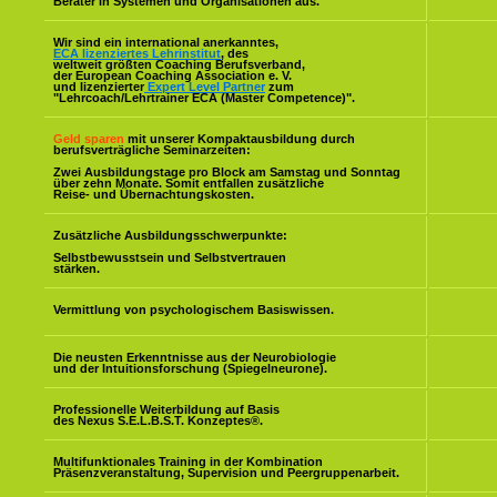
Berater in Systemen und Organisationen aus.
Wir sind ein international anerkanntes,
ECA lizenziertes Lehrinstitut
, des
weltweit größten Coaching Berufsverband,
der European Coaching Association e. V.
und lizenzierter
Expert Level Partner
zum
"Lehrcoach/Lehrtrainer ECA (Master Competence)".
Geld sparen
mit unserer Kompaktausbildung durch
berufsverträgliche Seminarzeiten:
Zwei Ausbildungstage pro Block am Samstag und Sonntag
über zehn Monate. Somit entfallen zusätzliche
Reise- und Übernachtungskosten.
Zusätzliche Ausbildungsschwerpunkte:
Selbstbewusstsein und Selbstvertrauen
stärken.
Vermittlung von psychologischem Basiswissen.
Die neusten Erkenntnisse aus der Neurobiologie
und der Intuitionsforschung (Spiegelneurone).
Professionelle Weiterbildung auf Basis
des Nexus S.E.L.B.S.T. Konzeptes
®
.
Multifunktionales Training in der Kombination
Präsenzveranstaltung, Supervision und Peergruppenarbeit.