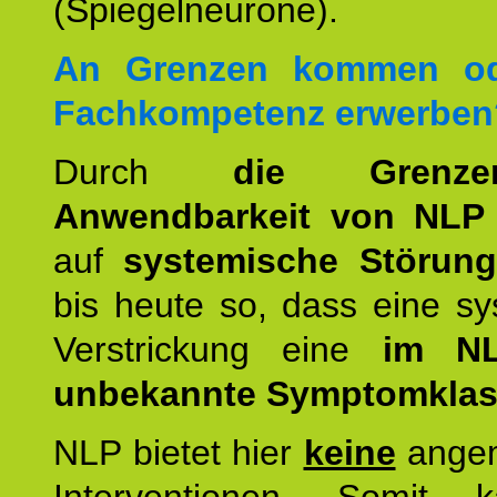
(Spiegelneurone).
An Grenzen kommen od
Fachkompetenz erwerben
Durch
die Grenz
Anwendbarkeit von NLP
auf
systemische Störun
bis heute so, dass eine s
Verstrickung eine
im NL
unbekannte Symptomkla
NLP bietet hier
keine
ange