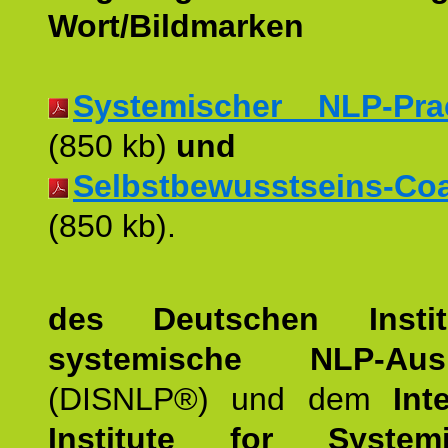
Wort/Bildmarken
Systemischer NLP-Pract
(850 kb)
und
Selbstbewusstseins-Coac
(850 kb).
des Deutschen Instit
systemische NLP-Ausb
(DISNLP®) und dem
Int
Institute for Syste