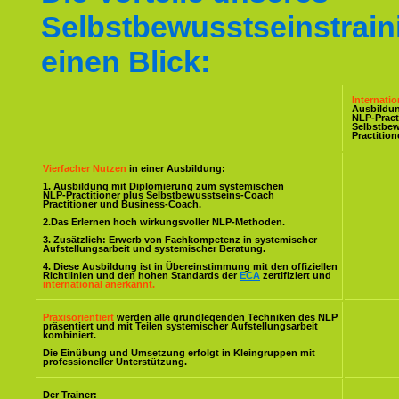
Selbstbewusstseinstrain
einen Blick:
Internati
Ausbildu
NLP-Pract
Selbstbe
Practitio
Vierfacher Nutzen
in einer Ausbildung:
1. Ausbildung mit Diplomierung zum systemischen
NLP-Practitioner plus Selbstbewusstseins-Coach
Practitioner und Business-Coach.
2.Das Erlernen hoch wirkungsvoller NLP-Methoden.
3. Zusätzlich: Erwerb von Fachkompetenz in systemischer
Aufstellungsarbeit und systemischer Beratung.
4. Diese Ausbildung ist in Übereinstimmung mit den offiziellen
Richtlinien und den hohen Standards der
ECA
zertifiziert und
international anerkannt.
Praxisorientiert
werden alle grundlegenden Techniken des NLP
präsentiert und mit Teilen systemischer Aufstellungsarbeit
kombiniert.
Die Einübung und Umsetzung erfolgt in Kleingruppen mit
professioneller Unterstützung.
Der Trainer: