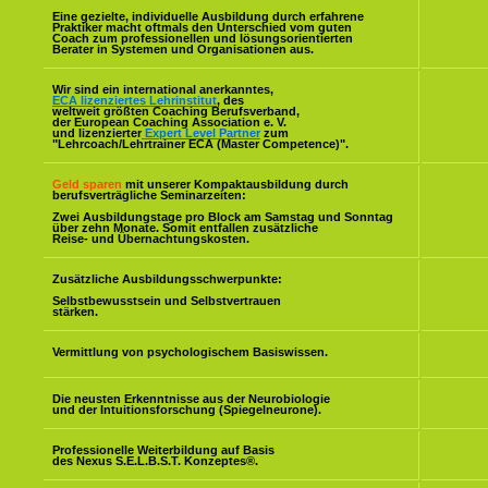
Eine gezielte, individuelle Ausbildung durch erfahrene
Praktiker macht oftmals den Unterschied vom guten
Coach zum professionellen und lösungsorientierten
Berater in Systemen und Organisationen aus.
Wir sind ein international anerkanntes,
ECA lizenziertes Lehrinstitut
, des
weltweit größten Coaching Berufsverband,
der European Coaching Association e. V.
und lizenzierter
Expert Level Partner
zum
"Lehrcoach/Lehrtrainer ECA (Master Competence)".
Geld sparen
mit unserer Kompaktausbildung durch
berufsverträgliche Seminarzeiten:
Zwei Ausbildungstage pro Block am Samstag und Sonntag
über zehn Monate. Somit entfallen zusätzliche
Reise- und Übernachtungskosten.
Zusätzliche Ausbildungsschwerpunkte:
Selbstbewusstsein und Selbstvertrauen
stärken.
Vermittlung von psychologischem Basiswissen.
Die neusten Erkenntnisse aus der Neurobiologie
und der Intuitionsforschung (Spiegelneurone).
Professionelle Weiterbildung auf Basis
des Nexus S.E.L.B.S.T. Konzeptes
®
.