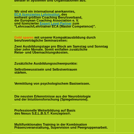
Berater in Systemen und Organisationen aus.
Wir sind ein international anerkanntes,
ECA lizenziertes Lehrinstitut
, des
weltweit größten Coaching Berufsverband,
der European Coaching Association e. V.
und lizenzierter
Expert Level Partner
zum
"Lehrcoach/Lehrtrainer ECA (Master Competence)".
Geld sparen
mit unserer Kompaktausbildung durch
berufsverträgliche Seminarzeiten:
Zwei Ausbildungstage pro Block am Samstag und Sonntag
über zehn Monate. Somit entfallen zusätzliche
Reise- und Übernachtungskosten.
Zusätzliche Ausbildungsschwerpunkte:
Selbstbewusstsein und Selbstvertrauen
stärken.
Vermittlung von psychologischem Basiswissen.
Die neusten Erkenntnisse aus der Neurobiologie
und der Intuitionsforschung (Spiegelneurone).
Professionelle Weiterbildung auf Basis
des Nexus S.E.L.B.S.T. Konzeptes
®
.
Multifunktionales Training in der Kombination
Präsenzveranstaltung, Supervision und Peergruppenarbeit.