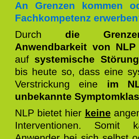
An Grenzen kommen od
Fachkompetenz erwerben
Durch
die Grenz
Anwendbarkeit von NLP
auf
systemische Störun
bis heute so, dass eine s
Verstrickung eine
im NL
unbekannte Symptomkla
NLP bietet hier
keine
ange
Interventionen. Somit 
Anwender bei sich selbst o