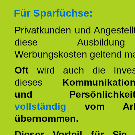
Für Sparfüchse:
Privatkunden und Angestel
diese Ausbildu
Werbungskosten geltend m
Oft
wird auch die Invest
dieses
Kommunikation
und Persönlichkeitst
vollständig
vom Arbei
übernommen.
Dieser Vorteil für Sie r