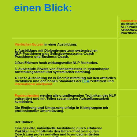
einen Blick:
Internati
Ausbildu
NLP-Pract
Selbstbe
Practitio
Vierfacher Nutzen
in einer Ausbildung:
1. Ausbildung mit Diplomierung zum systemischen
NLP-Practitioner plus Selbstbewusstseins-Coach
Practitioner und Business-Coach.
2.Das Erlernen hoch wirkungsvoller NLP-Methoden.
3. Zusätzlich: Erwerb von Fachkompetenz in systemischer
Aufstellungsarbeit und systemischer Beratung.
4. Diese Ausbildung ist in Übereinstimmung mit den offiziellen
Richtlinien und den hohen Standards der
ECA
zertifiziert und
international anerkannt.
Praxisorientiert
werden alle grundlegenden Techniken des NLP
präsentiert und mit Teilen systemischer Aufstellungsarbeit
kombiniert.
Die Einübung und Umsetzung erfolgt in Kleingruppen mit
professioneller Unterstützung.
Der Trainer:
Eine gezielte, individuelle Ausbildung durch erfahrene
Praktiker macht oftmals den Unterschied vom guten
Coach zum professionellen und lösungsorientierten