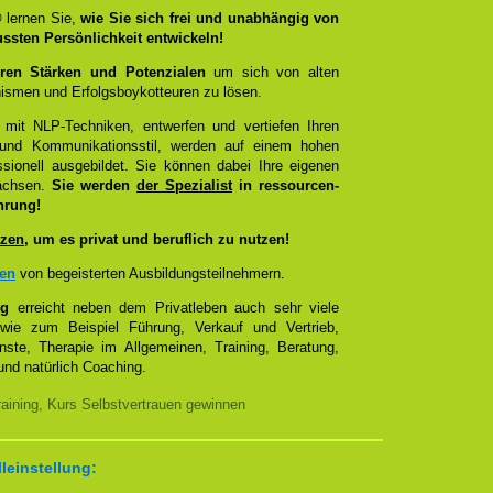
®
lernen Sie,
wie Sie sich frei und unabhängig von
ussten Persönlichkeit entwickeln!
ren Stärken und Potenzialen
um sich von alten
smen und Erfolgsboykotteuren zu lösen.
 mit NLP-Techniken, entwerfen und vertiefen Ihren
- und Kommunikationsstil, werden auf einem hohen
sionell ausgebildet. Sie können dabei Ihre eigenen
wachsen.
Sie werden
der Spezialist
in ressourcen-
hrung!
zen
, um es privat und beruflich zu nutzen!
zen
von begeisterten Ausbildungsteilnehmern.
ng
erreicht neben dem Privatleben auch sehr viele
 wie zum Beispiel Führung, Verkauf und Vertrieb,
enste, Therapie im Allgemeinen, Training, Beratung,
nd natürlich Coaching.
aining, Kurs Selbstvertrauen gewinnen
lleinstellung: