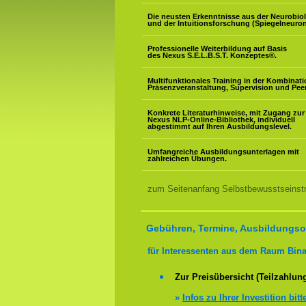
Die neusten Erkenntnisse aus der Neurobio
und der Intuitionsforschung (Spiegelneuron
Professionelle Weiterbildung auf Basis
des Nexus S.E.L.B.S.T. Konzeptes
®
.
Multifunktionales Training in der Kombinat
Präsenzveranstaltung, Supervision und Pee
Konkrete Literaturhinweise, mit Zugang zur
Nexus NLP-Online-Bibliothek, individuell
abgestimmt auf Ihren Ausbildungslevel.
Umfangreiche Ausbildungsunterlagen mit
zahlreichen Übungen.
zum Seitenanfang Selbstbewusstseinstr
Gebühren, Termine, Ausbildungsor
für Interessenten aus dem Raum Bina
Zur Preisübersicht (Teilzahlun
»
Infos zu Ihrer Investition bitt