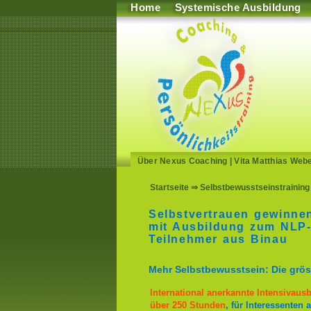
Home
Systemische Ausbildung
Über Nexus Coaching
|
Vita Matthias Web
Startseite
⇒ Selbstbewusstseinstraining 
Selbstvertrauen gewinnen
mit Ausbildung zum NLP-
Teilnehmer aus Binau
Mehr Selbstbewusstsein: Die gröss
International anerkannte Intensivau
über 250 Stunden
, für Interessente