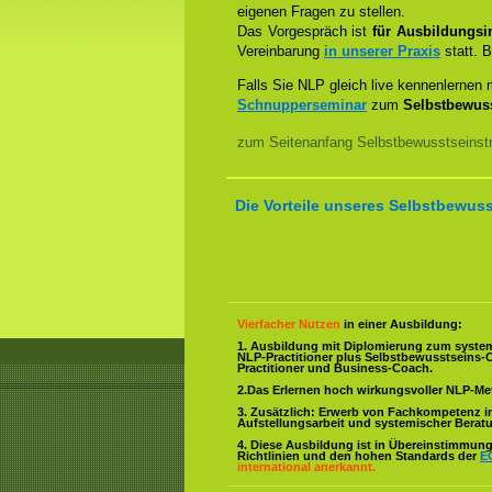
eigenen Fragen zu stellen.
Das Vorgespräch ist
für Ausbildungsin
Vereinbarung
in unserer Praxis
statt. B
Falls Sie NLP gleich live kennenlernen
Schnupperseminar
zum
Selbstbewuss
zum Seitenanfang Selbstbewusstseinstr
Die Vorteile unseres Selbstbewuss
Vierfacher Nutzen
in einer Ausbildung:
1. Ausbildung mit Diplomierung zum syste
NLP-Practitioner plus Selbstbewusstseins-
Practitioner und Business-Coach.
2.Das Erlernen hoch wirkungsvoller NLP-M
3. Zusätzlich: Erwerb von Fachkompetenz i
Aufstellungsarbeit und systemischer Berat
4. Diese Ausbildung ist in Übereinstimmung 
Richtlinien und den hohen Standards der
E
international anerkannt.