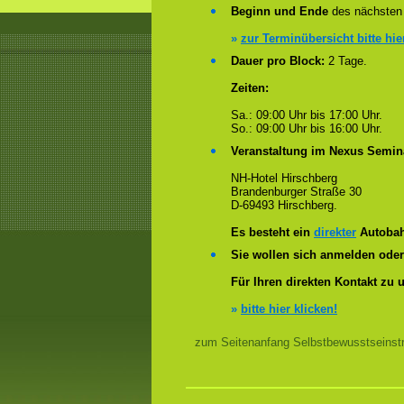
Beginn und Ende
des nächsten 
»
zur Terminübersicht bitte hie
Dauer pro Block:
2 Tage.
Zeiten:
Sa.: 09:00 Uhr bis 17:00 Uhr.
So.: 09:00 Uhr bis 16:00 Uhr.
Veranstaltung im Nexus Semin
NH-Hotel Hirschberg
Brandenburger Straße 30
D-69493 Hirschberg.
Es besteht ein
direkter
Autobah
Sie wollen sich anmelden ode
Für Ihren direkten Kontakt zu 
»
bitte hier klicken!
zum Seitenanfang Selbstbewusstseinstr