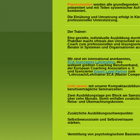
Praxisorientiert
werden alle grundlegenden 
präsentiert und mit Teilen systemischer Auf
kombiniert.
Die Einübung und Umsetzung erfolgt in Kl
professioneller Unterstützung.
Der Trainer:
Eine gezielte, individuelle Ausbildung durc
Praktiker macht oftmals den Unterschied v
Coach zum professionellen und lösungsorie
Berater in Systemen und Organisationen au
Wir sind ein international anerkanntes,
ECA lizenziertes Lehrinstitut
, des
weltweit größten Coaching Berufsverband,
der European Coaching Association e. V.
und lizenzierter
Expert Level Partner
zum
"Lehrcoach/Lehrtrainer ECA (Master Compe
Geld sparen
mit unserer Kompaktausbildun
berufsverträgliche Seminarzeiten:
Zwei Ausbildungstage pro Block am Samst
über zehn Monate. Somit entfallen zusätzli
Reise- und Übernachtungskosten.
Zusätzliche Ausbildungsschwerpunkte:
Selbstbewusstsein und Selbstvertrauen
stärken.
Vermittlung von psychologischem Basiswis