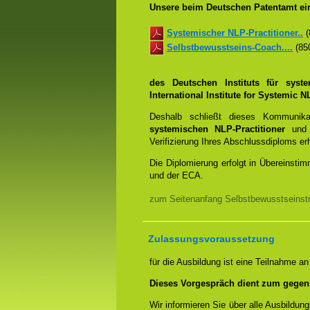
Unsere beim Deutschen Patentamt ein
Systemischer NLP-Practitioner..
(
Selbstbewusstseins-Coach....
(850
des Deutschen Instituts für syst
International Institute for Systemic
Deshalb schließt dieses Kommunik
systemischen NLP-Practitioner
un
Verifizierung Ihres Abschlussdiploms e
Die Diplomierung erfolgt in Übereins
und der ECA.
zum Seitenanfang Selbstbewusstseinstr
Zulassungsvoraussetzung
für die Ausbildung ist eine Teilnahme a
Dieses Vorgespräch dient zum gegen
Wir informieren Sie über alle Ausbildu