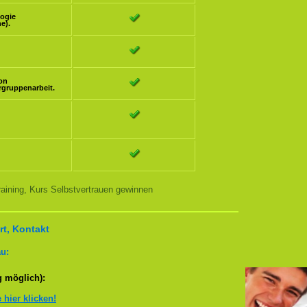
logie
e).
ion
rgruppenarbeit.
aining, Kurs Selbstvertrauen gewinnen
t, Kontakt
u:
g möglich):
e hier klicken!