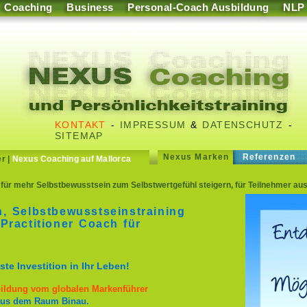
Coaching
Business
Personal-Coach Ausbildung
NLP
KONTAKT
-
IMPRESSUM
&
DATENSCHUTZ
-
SITEMAP
Nexus Marken
Referenzen
er
|
Nexus Coaching auf Mallorca
für mehr Selbstbewusstsein zum Selbstwertgefühl steigern, für Teilnehmer aus
, Selbstbewusstseinstraining
Practitioner Coach für
te Investition in Ihr Leben!
sbildung vom globalen Markenführer
n aus dem Raum Binau.