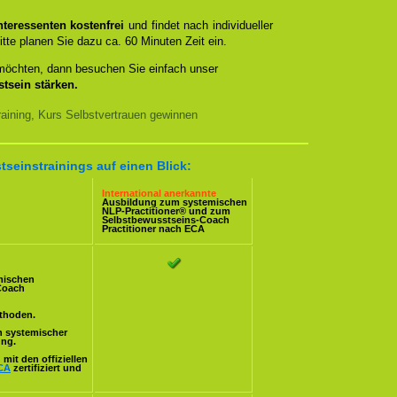
teressenten kostenfrei
und findet nach individueller
itte planen Sie dazu ca. 60 Minuten Zeit ein.
 möchten, dann besuchen Sie einfach unser
tsein stärken.
aining, Kurs Selbstvertrauen gewinnen
tseinstrainings auf einen Blick:
International anerkannte
Ausbildung zum systemischen
NLP-Practitioner
® und zum
Selbstbewusstseins-Coach
Practitioner nach
ECA
mischen
Coach
ethoden.
n systemischer
ung.
mit den offiziellen
CA
zertifiziert und