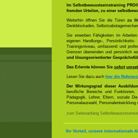
Im Selbstbewusstseinstraining PRO
fremden Urteilen, zu einer selbstbew
Weiterhin öffnen Sie die Türen
zu Ih
Denkblockaden, Selbstsabotagemechani
Sie erwerben Fähigkeiten im Arbeiten
eigenen Handlungs-, Persönlichkeits
Trainingsniveau, umfassend und profes
Grenzen überwinden und persönlich 
und lösungsorientierter Gesprächsfü
Das Erlernte können Sie
sofort
umset
Lesen Sie dazu auch
hier die Referen
Der Wirkungsgrad dieser Ausbildu
berufliche Bereiche und Funktionen,
Pädagogik, Lehrer, Eltern, soziale Di
Personalauswahl, Personalentwicklung u
zum Seitenanfang Selbstbewusstseinstr
Ihr Vorteil, unsere internationale A