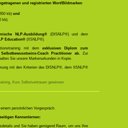
getragenen und registrierten Wort/Bildmarken
850 kb)
und
 kb).
emische NLP-Ausbildung®
(DISNLP®) und dem
 NLP Education®
(IISNLP®).
ationstraining mit dem
exklusiven Diplom zum
d
Selbstbewusstseins-Coach Practitioner ab.
Zur
rhalten Sie unsere Markenurkunden in Kopie.
timmung mit den Kriterien des DISNLP®, dem IISNLP®
aining, Kurs Selbstvertrauen gewinnen
n einem persönlichen Vorgespräch.
seitigen Kennenlernen:
ngsdetails und Sie haben genügend Raum, um uns Ihre