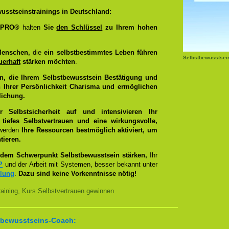
usstseinstrainings in Deutschland:
g PRO®
halten
Sie
den Schlüssel
zu Ihrem hohen
Menschen,
die
ein selbstbestimmtes Leben führen
Selbstbewusstsei
uerhaft
stärken möchten
.
n, die Ihrem Selbstbewusstsein Bestätigung und
 Ihrer Persönlichkeit Charisma und ermöglichen
lichung.
Selbstsicherheit auf und intensivieren Ihr
tiefes Selbstvertrauen und eine wirkungsvolle,
 werden
Ihre Ressourcen bestmöglich aktiviert, um
tieren.
dem Schwerpunkt Selbstbewusstsein stärken,
Ihr
P
und der Arbeit mit Systemen, besser bekannt unter
llung
.
Dazu sind keine Vorkenntnisse nötig!
aining, Kurs Selbstvertrauen gewinnen
bstbewusstseins-Coach: