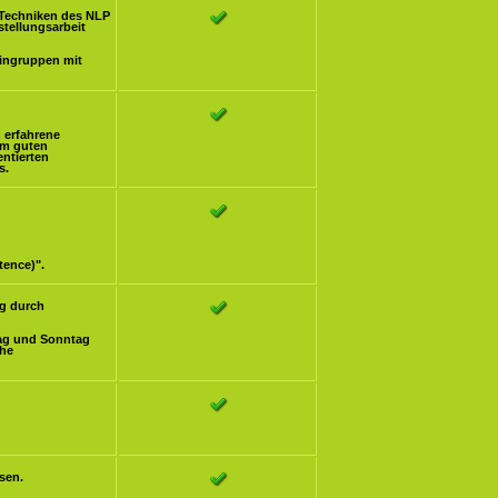
Techniken des NLP
stellungsarbeit
eingruppen mit
h erfahrene
om guten
ntierten
s.
tence)".
g durch
ag und Sonntag
che
sen.