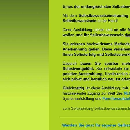
Eines der umfangreichsten Selbstbew
Mit dem
Selbstbewusstseinstrainin
Selbstbewusstsein
in der Hand!
Diese Ausbildung richtet sich
an alle 
wollen und ihr Selbstbewusstsein
da
Sie erlernen hochwirksame Methode
Anerkennung geben. Diese verleihen
Ihnen Selbsterfolg und Selbstverwirk
Dadurch
bauen Sie spürbar mehr 
Selbstwertgefühl.
Sie entwickeln ein
positive Ausstrahlung.
Kontinuierlich
sich privat und beruflich neu zu orien
Gleichzeitig
ist diese Ausbildung,
mit 
faszinierender Zugang zur Welt des
NL
Systemaufstellung und
Familienaufste
zum Seitenanfang Selbstbewusstseinstr
Werden Sie jetzt Ihr eigener Sel