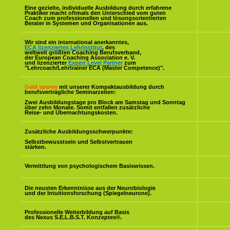
Eine gezielte, individuelle Ausbildung durch erfahrene
Praktiker macht oftmals den Unterschied vom guten
Coach zum professionellen und lösungsorientierten
Berater in Systemen und Organisationen aus.
Wir sind ein international anerkanntes,
ECA lizenziertes Lehrinstitut
, des
weltweit größten Coaching Berufsverband,
der European Coaching Association e. V.
und lizenzierter
Expert Level Partner
zum
"Lehrcoach/Lehrtrainer ECA (Master Competence)".
Geld sparen
mit unserer Kompaktausbildung durch
berufsverträgliche Seminarzeiten:
Zwei Ausbildungstage pro Block am Samstag und Sonntag
über zehn Monate. Somit entfallen zusätzliche
Reise- und Übernachtungskosten.
Zusätzliche Ausbildungsschwerpunkte:
Selbstbewusstsein und Selbstvertrauen
stärken.
Vermittlung von psychologischem Basiswissen.
Die neusten Erkenntnisse aus der Neurobiologie
und der Intuitionsforschung (Spiegelneurone).
Professionelle Weiterbildung auf Basis
des Nexus S.E.L.B.S.T. Konzeptes
®
.