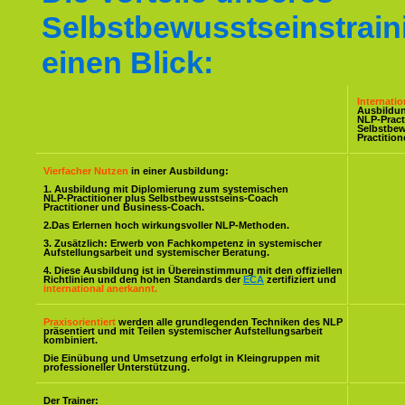
Selbstbewusstseinstrain
einen Blick:
Internati
Ausbildu
NLP-Pract
Selbstbe
Practitio
Vierfacher Nutzen
in einer Ausbildung:
1. Ausbildung mit Diplomierung zum systemischen
NLP-Practitioner plus Selbstbewusstseins-Coach
Practitioner und Business-Coach.
2.Das Erlernen hoch wirkungsvoller NLP-Methoden.
3. Zusätzlich: Erwerb von Fachkompetenz in systemischer
Aufstellungsarbeit und systemischer Beratung.
4. Diese Ausbildung ist in Übereinstimmung mit den offiziellen
Richtlinien und den hohen Standards der
ECA
zertifiziert und
international anerkannt.
Praxisorientiert
werden alle grundlegenden Techniken des NLP
präsentiert und mit Teilen systemischer Aufstellungsarbeit
kombiniert.
Die Einübung und Umsetzung erfolgt in Kleingruppen mit
professioneller Unterstützung.
Der Trainer: