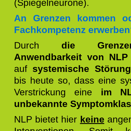
(Spiegelneurone).
An Grenzen kommen od
Fachkompetenz erwerben
Durch
die Grenz
Anwendbarkeit von NLP
auf
systemische Störun
bis heute so, dass eine s
Verstrickung eine
im NL
unbekannte Symptomkla
NLP bietet hier
keine
ange