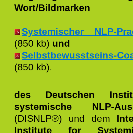
Wort/Bildmarken
Systemischer NLP-Pract
(850 kb)
und
Selbstbewusstseins-Coac
(850 kb).
des Deutschen Instit
systemische NLP-Ausb
(DISNLP®) und dem
Int
Institute for Syste