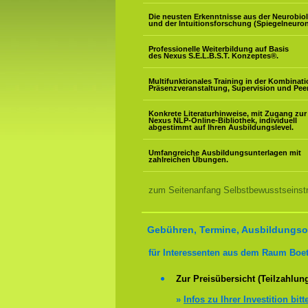
Die neusten Erkenntnisse aus der Neurobio
und der Intuitionsforschung (Spiegelneuron
Professionelle Weiterbildung auf Basis
des Nexus S.E.L.B.S.T. Konzeptes
®
.
Multifunktionales Training in der Kombinat
Präsenzveranstaltung, Supervision und Pee
Konkrete Literaturhinweise, mit Zugang zur
Nexus NLP-Online-Bibliothek, individuell
abgestimmt auf Ihren Ausbildungslevel.
Umfangreiche Ausbildungsunterlagen mit
zahlreichen Übungen.
zum Seitenanfang Selbstbewusstseinstr
Gebühren, Termine, Ausbildungsor
für Interessenten aus dem Raum Boet
Zur Preisübersicht (Teilzahlun
»
Infos zu Ihrer Investition bitt