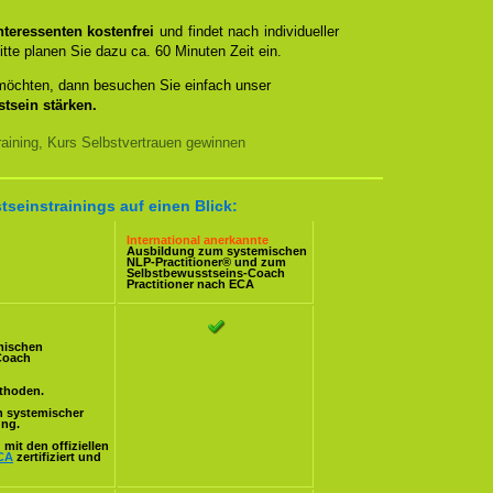
teressenten kostenfrei
und findet nach individueller
itte planen Sie dazu ca. 60 Minuten Zeit ein.
 möchten, dann besuchen Sie einfach unser
tsein stärken.
aining, Kurs Selbstvertrauen gewinnen
tseinstrainings auf einen Blick:
International anerkannte
Ausbildung zum systemischen
NLP-Practitioner
® und zum
Selbstbewusstseins-Coach
Practitioner nach
ECA
mischen
Coach
ethoden.
n systemischer
ung.
mit den offiziellen
CA
zertifiziert und