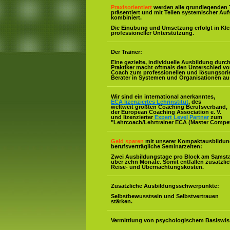
Praxisorientiert
werden alle grundlegenden 
präsentiert und mit Teilen systemischer Auf
kombiniert.
Die Einübung und Umsetzung erfolgt in Kl
professioneller Unterstützung.
Der Trainer:
Eine gezielte, individuelle Ausbildung durc
Praktiker macht oftmals den Unterschied v
Coach zum professionellen und lösungsorie
Berater in Systemen und Organisationen au
Wir sind ein international anerkanntes,
ECA lizenziertes Lehrinstitut
, des
weltweit größten Coaching Berufsverband,
der European Coaching Association e. V.
und lizenzierter
Expert Level Partner
zum
"Lehrcoach/Lehrtrainer ECA (Master Compe
Geld sparen
mit unserer Kompaktausbildun
berufsverträgliche Seminarzeiten:
Zwei Ausbildungstage pro Block am Samst
über zehn Monate. Somit entfallen zusätzli
Reise- und Übernachtungskosten.
Zusätzliche Ausbildungsschwerpunkte:
Selbstbewusstsein und Selbstvertrauen
stärken.
Vermittlung von psychologischem Basiswis