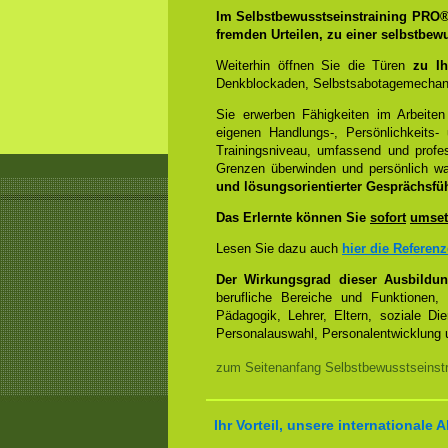
Im Selbstbewusstseinstraining PRO
fremden Urteilen, zu einer selbstbew
Weiterhin öffnen Sie die Türen
zu Ih
Denkblockaden, Selbstsabotagemechani
Sie erwerben Fähigkeiten im Arbeiten
eigenen Handlungs-, Persönlichkeits
Trainingsniveau, umfassend und profes
Grenzen überwinden und persönlich 
und lösungsorientierter Gesprächsfü
Das Erlernte können Sie
sofort
umset
Lesen Sie dazu auch
hier die Referen
Der Wirkungsgrad dieser Ausbildu
berufliche Bereiche und Funktionen,
Pädagogik, Lehrer, Eltern, soziale Di
Personalauswahl, Personalentwicklung u
zum Seitenanfang Selbstbewusstseinstr
Ihr Vorteil, unsere internationale A