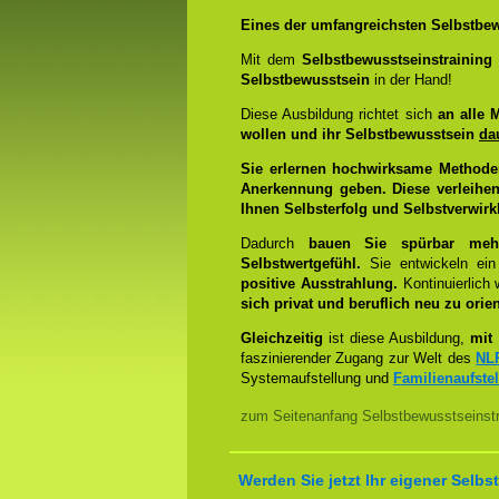
Eines der umfangreichsten Selbstbew
Mit dem
Selbstbewusstseinstrainin
Selbstbewusstsein
in der Hand!
Diese Ausbildung richtet sich
an alle 
wollen und ihr Selbstbewusstsein
da
Sie erlernen hochwirksame Methode
Anerkennung geben. Diese verleihen
Ihnen Selbsterfolg und Selbstverwirk
Dadurch
bauen Sie spürbar mehr 
Selbstwertgefühl.
Sie entwickeln ein
positive Ausstrahlung.
Kontinuierlich
sich privat und beruflich neu zu orien
Gleichzeitig
ist diese Ausbildung,
mit 
faszinierender Zugang zur Welt des
NL
Systemaufstellung und
Familienaufste
zum Seitenanfang Selbstbewusstseinstr
Werden Sie jetzt Ihr eigener Sel