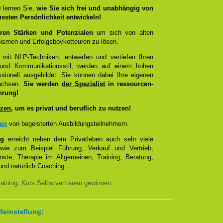
®
lernen Sie,
wie Sie sich frei und unabhängig von
ussten Persönlichkeit entwickeln!
ren Stärken und Potenzialen
um sich von alten
smen und Erfolgsboykotteuren zu lösen.
 mit NLP-Techniken, entwerfen und vertiefen Ihren
- und Kommunikationsstil, werden auf einem hohen
sionell ausgebildet. Sie können dabei Ihre eigenen
wachsen.
Sie werden
der Spezialist
in ressourcen-
hrung!
zen
, um es privat und beruflich zu nutzen!
zen
von begeisterten Ausbildungsteilnehmern.
ng
erreicht neben dem Privatleben auch sehr viele
 wie zum Beispiel Führung, Verkauf und Vertrieb,
enste, Therapie im Allgemeinen, Training, Beratung,
nd natürlich Coaching.
aining, Kurs Selbstvertrauen gewinnen
lleinstellung: