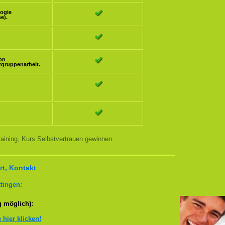
logie
e).
ion
rgruppenarbeit.
aining, Kurs Selbstvertrauen gewinnen
t, Kontakt
tingen:
g möglich):
e hier klicken!