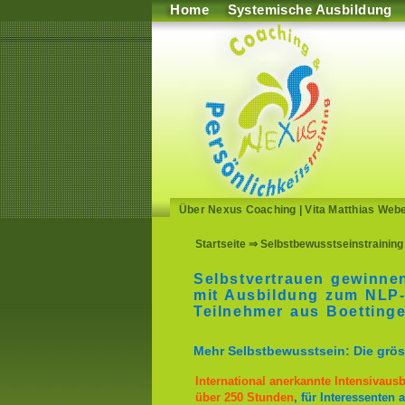
Home
Systemische Ausbildung
Über Nexus Coaching
|
Vita Matthias Web
Startseite
⇒ Selbstbewusstseinstraining 
Selbstvertrauen gewinnen
mit Ausbildung zum NLP-
Teilnehmer aus Boetting
Mehr Selbstbewusstsein: Die gröss
International anerkannte Intensivau
über 250 Stunden
, für Interessenten