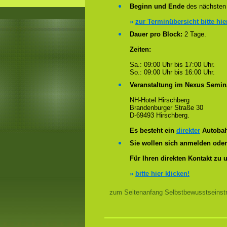
Beginn und Ende
des nächsten 
»
zur Terminübersicht bitte hie
Dauer pro Block:
2 Tage.
Zeiten:
Sa.: 09:00 Uhr bis 17:00 Uhr.
So.: 09:00 Uhr bis 16:00 Uhr.
Veranstaltung im Nexus Semin
NH-Hotel Hirschberg
Brandenburger Straße 30
D-69493 Hirschberg.
Es besteht ein
direkter
Autobah
Sie wollen sich anmelden ode
Für Ihren direkten Kontakt zu 
»
bitte hier klicken!
zum Seitenanfang Selbstbewusstseinstr