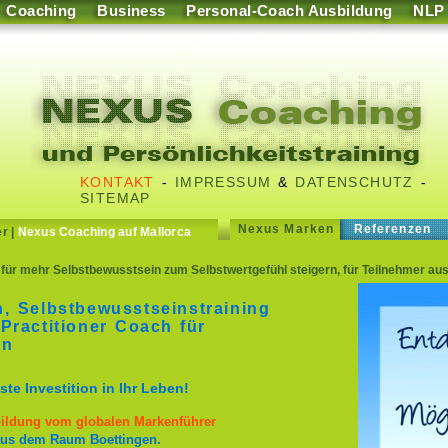
Coaching
Business
Personal-Coach Ausbildung
NLP
KONTAKT
-
IMPRESSUM
&
DATENSCHUTZ
-
SITEMAP
Nexus Marken
Referenzen
er
|
Nexus Coaching auf Mallorca
für mehr Selbstbewusstsein zum Selbstwertgefühl steigern, für Teilnehmer aus
, Selbstbewusstseinstraining
Practitioner Coach für
en
te Investition in Ihr Leben!
sbildung vom globalen Markenführer
 aus dem Raum Boettingen.