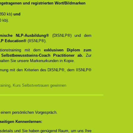
getragenen und registrierten Wort/Bildmarken
850 kb)
und
 kb).
emische NLP-Ausbildung®
(DISNLP®) und dem
 NLP Education®
(IISNLP®).
ationstraining mit dem
exklusiven Diplom zum
d
Selbstbewusstseins-Coach Practitioner ab.
Zur
rhalten Sie unsere Markenurkunden in Kopie.
timmung mit den Kriterien des DISNLP®, dem IISNLP®
aining, Kurs Selbstvertrauen gewinnen
n einem persönlichen Vorgespräch.
seitigen Kennenlernen:
ngsdetails und Sie haben genügend Raum, um uns Ihre