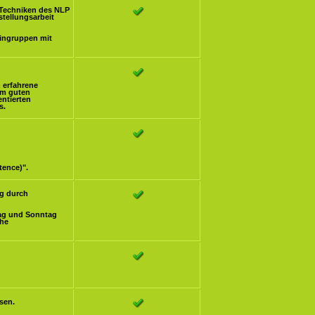
Techniken des NLP
stellungsarbeit
eingruppen mit
h erfahrene
om guten
ntierten
s.
tence)".
g durch
ag und Sonntag
che
sen.