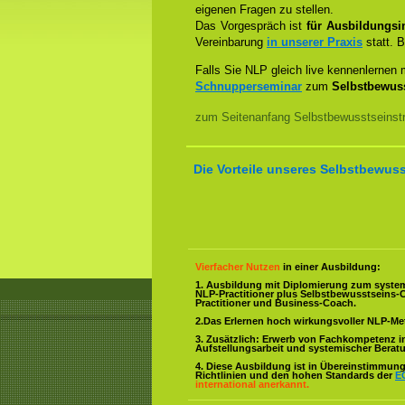
eigenen Fragen zu stellen.
Das Vorgespräch ist
für Ausbildungsin
Vereinbarung
in unserer Praxis
statt. B
Falls Sie NLP gleich live kennenlernen
Schnupperseminar
zum
Selbstbewuss
zum Seitenanfang Selbstbewusstseinstr
Die Vorteile unseres Selbstbewuss
Vierfacher Nutzen
in einer Ausbildung:
1. Ausbildung mit Diplomierung zum syste
NLP-Practitioner plus Selbstbewusstseins-
Practitioner und Business-Coach.
2.Das Erlernen hoch wirkungsvoller NLP-M
3. Zusätzlich: Erwerb von Fachkompetenz i
Aufstellungsarbeit und systemischer Berat
4. Diese Ausbildung ist in Übereinstimmung 
Richtlinien und den hohen Standards der
E
international anerkannt.