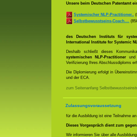
Unsere beim Deutschen Patentamt ein
Systemischer NLP-Practitioner..
(
Selbstbewusstseins-Coach....
(850
des Deutschen Instituts für syst
International Institute for Systemic
Deshalb schließt dieses Kommunik
systemischen NLP-Practitioner
un
Verifizierung Ihres Abschlussdiploms e
Die Diplomierung erfolgt in Übereins
und der ECA.
zum Seitenanfang Selbstbewusstseinstr
Zulassungsvoraussetzung
für die Ausbildung ist eine Teilnahme a
Dieses Vorgespräch dient zum gegen
Wir informieren Sie über alle Ausbildu