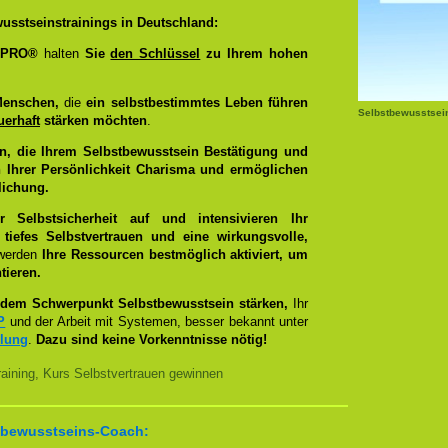
usstseinstrainings in Deutschland:
g PRO®
halten
Sie
den Schlüssel
zu Ihrem hohen
Menschen,
die
ein selbstbestimmtes Leben führen
Selbstbewusstsei
uerhaft
stärken möchten
.
n, die Ihrem Selbstbewusstsein Bestätigung und
 Ihrer Persönlichkeit Charisma und ermöglichen
lichung.
Selbstsicherheit auf und intensivieren Ihr
tiefes Selbstvertrauen und eine wirkungsvolle,
 werden
Ihre Ressourcen bestmöglich aktiviert, um
tieren.
dem Schwerpunkt Selbstbewusstsein stärken,
Ihr
P
und der Arbeit mit Systemen, besser bekannt unter
llung
.
Dazu sind keine Vorkenntnisse nötig!
aining, Kurs Selbstvertrauen gewinnen
bstbewusstseins-Coach: